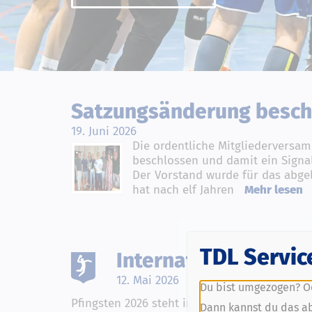
Satzungsänderung besch
19. Juni 2026
Die ordentliche Mitgliederversa
beschlossen und damit ein Signal
Der Vorstand wurde für das abge
hat nach elf Jahren
Mehr lesen
TDL Servic
Internationaler Jug
12. Mai 2026
Du bist umgezogen? O
Pfingsten 2026 steht in Meerbusch-Lank erne
Dann kannst du das a