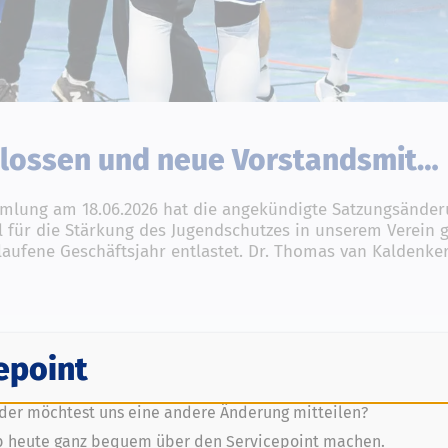
lossen und neue Vorstandsmit…
mmlung am 18.06.2026 hat die angekündigte Satzungsände
 für die Stärkung des Jugendschutzes in unserem Verein g
laufene Geschäftsjahr entlastet. Dr. Thomas van Kaldenke
epoint
endhandball im Forstenberg – TD
der möchtest uns eine andere Änderung mitteilen?
ut ganz im Zeichen des internationalen Jugendhandballs:
b heute ganz bequem über den Servicepoint machen.