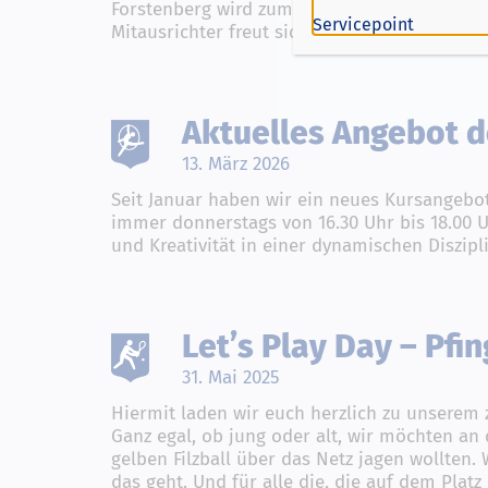
Forstenberg wird zum dritten Mal in Folge Au
Servicepoint
Mitausrichter freut sich TuS Treudeutsch 07 
Aktuelles Angebot d
13. März 2026
Seit Januar haben wir ein neues Kursangebot
immer donnerstags von 16.30 Uhr bis 18.00 U
und Kreativität in einer dynamischen Diszipl
Let’s Play Day – Pfi
31. Mai 2025
Hiermit laden wir euch herzlich zu unserem 
Ganz egal, ob jung oder alt, wir möchten an
gelben Filzball über das Netz jagen wollten.
das geht. Und für alle die, die auf dem Plat