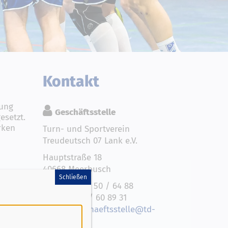
Kontakt
rung
Geschäftsstelle
esetzt.
rken
Turn- und Sportverein
Treudeutsch 07 Lank e.V.
Hauptstraße 18
40668 Meerbusch
Schließen
Telefon: 0 21 50 / 64 88
…
Fax: 0 21 50 / 60 89 31
E-Mail:
geschaeftsstelle@td-
lank07.de
 Der