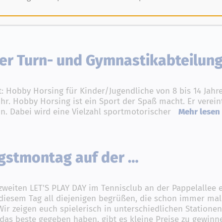
stragungsort des internationalen QuirinusCup. Als stolzer
Lank e.V. darauf, zahlreiche Teams aus Deutschland
Mehr 
er Turn- und Gymnastikabteilun
: Hobby Horsing für Kinder/Jugendliche von 8 bis 14 Jahr
hr. Hobby Horsing ist ein Sport der Spaß macht. Er verein
in. Dabei wird eine Vielzahl sportmotorischer
Mehr lesen
ngstmontag auf der …
zweiten LET'S PLAY DAY im Tennisclub an der Pappelallee e
 diesem Tag all diejenigen begrüßen, die schon immer ma
 Wir zeigen euch spielerisch in unterschiedlichen Statione
z das beste gegeben haben, gibt es kleine Preise zu gewinn