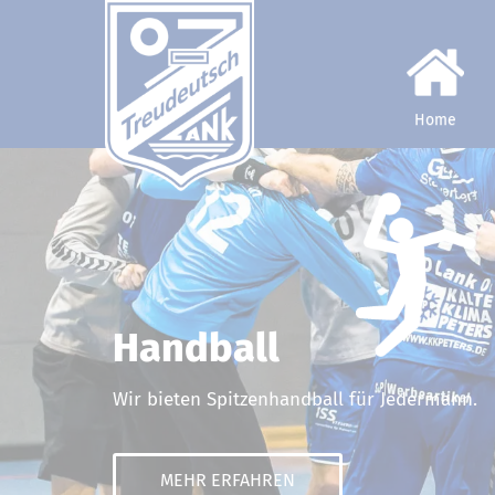
Home
H
a
n
d
b
a
l
l
W
i
r
b
i
e
t
e
n
S
p
i
t
z
e
n
h
a
n
d
b
a
l
l
f
ü
r
J
e
d
e
r
m
a
n
n
.
MEHR ERFAHREN