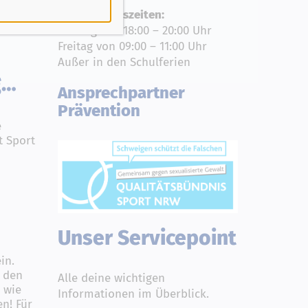
Geschäftszeiten:
lesen
Montag von 18:00 – 20:00 Uhr
Freitag von 09:00 – 11:00 Uhr
Außer in den Schulferien
g…
Ansprechpartner
Prävention
e
t Sport
Unser Servicepoint
in.
l den
Alle deine wichtigen
n wie
Informationen im Überblick.
en! Für