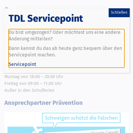
Geschäftsstelle
Schließen
TDL Servicepoint
Turn- und Sportverein Treudeutsch 07 Lank e.V.
Hauptstraße 18
Du bist umgezogen? Oder möchtest uns eine andere
40668 Meerbusch
Änderung mitteilen?
Telefon: 0 21 50 / 64 88
Dann kannst du das ab heute ganz bequem über den
Fax: 0 21 50 / 60 89 31
Servicepoint machen.
E-Mail:
geschaeftsstelle@td-lank07.de
Servicepoint
Geschäftszeiten:
Montag von 18:00 – 20:00 Uhr
Freitag von 09:00 – 11:00 Uhr
Außer in den Schulferien
Ansprechpartner Prävention