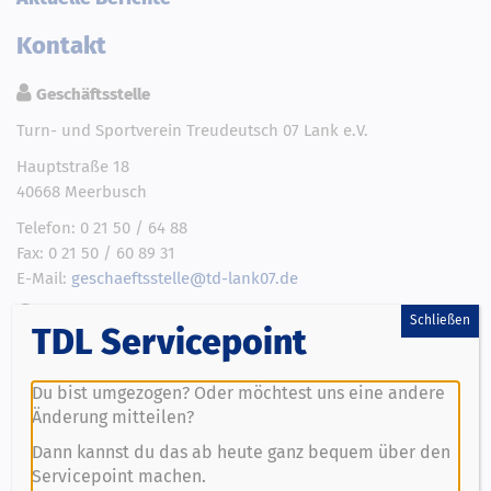
Kontakt
Geschäftsstelle
Turn- und Sportverein Treudeutsch 07 Lank e.V.
Hauptstraße 18
40668 Meerbusch
Telefon: 0 21 50 / 64 88
Fax: 0 21 50 / 60 89 31
E-Mail:
geschaeftsstelle@td-lank07.de
Geschäftszeiten:
Schließen
TDL Servicepoint
Montag von 18:00 – 20:00 Uhr
Freitag von 09:00 – 11:00 Uhr
Außer in den Schulferien
Du bist umgezogen? Oder möchtest uns eine andere
Änderung mitteilen?
Ansprechpartner Prävention
Dann kannst du das ab heute ganz bequem über den
Servicepoint machen.