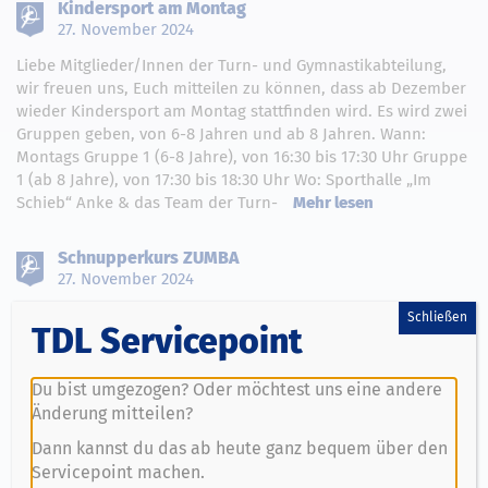
Kindersport am Montag
27. November 2024
Liebe Mitglieder/Innen der Turn- und Gymnastikabteilung,
wir freuen uns, Euch mitteilen zu können, dass ab Dezember
wieder Kindersport am Montag stattfinden wird. Es wird zwei
Gruppen geben, von 6-8 Jahren und ab 8 Jahren. Wann:
Montags Gruppe 1 (6-8 Jahre), von 16:30 bis 17:30 Uhr Gruppe
1 (ab 8 Jahre), von 17:30 bis 18:30 Uhr Wo: Sporthalle „Im
Mehr lesen
Schieb“ Anke & das Team der Turn-
Schnupperkurs ZUMBA
27. November 2024
Liebe Mitglieder/Innen der Turn- und Gymnastikabteilung,
Schließen
TDL Servicepoint
wir freuen uns, Euch mitteilen zu können, dass im Dezember
wieder ein Schnupperkurs ZUMBA stattfinden kann. Wenn
alle Details abschließend geklärt sind, wird der Kurs im
Du bist umgezogen? Oder möchtest uns eine andere
Bereich „Kurse“ veröffentlicht. Zeit und Ort stehen
Änderung mitteilen?
mittlerweile schon fest. Wann: Montags, von 18:00 bis 19:00
Dann kannst du das ab heute ganz bequem über den
Mehr lesen
Uhr Wo: Studio Danza, Bismarckstr. 21 Anke &
Servicepoint machen.