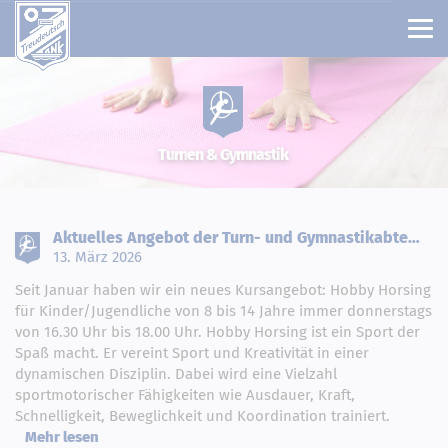
T
u
r
n
e
n
&
G
y
m
n
a
s
t
i
k
Aktuelles Angebot der Turn- und Gymnastikabte…
13. März 2026
Seit Januar haben wir ein neues Kursangebot: Hobby Horsing
für Kinder/Jugendliche von 8 bis 14 Jahre immer donnerstags
von 16.30 Uhr bis 18.00 Uhr. Hobby Horsing ist ein Sport der
Spaß macht. Er vereint Sport und Kreativität in einer
dynamischen Disziplin. Dabei wird eine Vielzahl
sportmotorischer Fähigkeiten wie Ausdauer, Kraft,
Schnelligkeit, Beweglichkeit und Koordination trainiert.
Mehr lesen