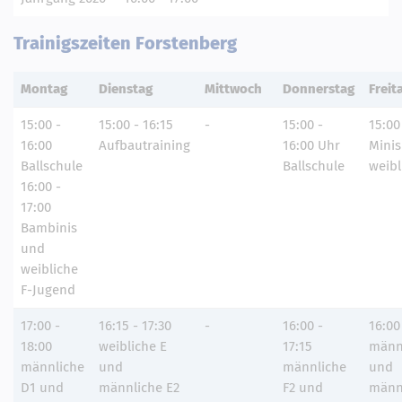
Trainigszeiten Forstenberg
Montag
Dienstag
Mittwoch
Donnerstag
Freit
15:00 -
15:00 - 16:15
-
15:00 -
15:00
16:00
Aufbautraining
16:00 Uhr
Mini
Ballschule
Ballschule
weibl
16:00 -
17:00
Bambinis
und
weibliche
F-Jugend
17:00 -
16:15 - 17:30
-
16:00 -
16:00
18:00
weibliche E
17:15
männ
männliche
und
männliche
und
D1 und
männliche E2
F2 und
männ