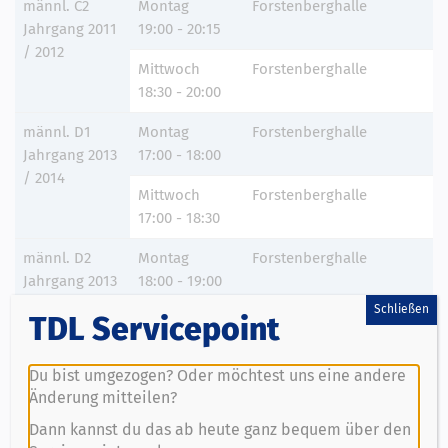
männl. C2
Montag
Forstenberghalle
Jahrgang 2011
19:00 - 20:15
/ 2012
Mittwoch
Forstenberghalle
18:30 - 20:00
männl. D1
Montag
Forstenberghalle
Jahrgang 2013
17:00 - 18:00
/ 2014
Mittwoch
Forstenberghalle
17:00 - 18:30
männl. D2
Montag
Forstenberghalle
Jahrgang 2013
18:00 - 19:00
/ 2014
Schließen
Donnerstag
Forstenberghalle
TDL Servicepoint
17:15 - 18:30
Du bist umgezogen? Oder möchtest uns eine andere
männl. E1
Mittwoch
Forstenberghalle
Änderung mitteilen?
Jahrgang 2015
17:00 - 18:30
Dann kannst du das ab heute ganz bequem über den
/ 2016
Freitag
Forstenberghalle