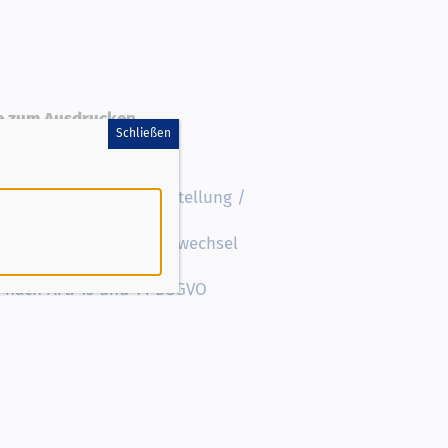
ge zum Ausdrucken
Schließen
rag Handball - Erstaustellung /
trag Handball - Vereinswechsel
rechtigungsantrag
 nach Art. 13 und 14 DSGVO