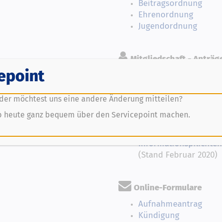
Beitragsordnung
Ehrenordnung
Jugendordnung
Mitgliedschaft - Anträ
epoint
Aufnahmeantrag
Unsere Satzung
Spielberechtigungsant
der möchtest uns eine andere Änderung mitteilen?
Wiederaufleben
76
b heute ganz bequem über den Servicepoint machen.
Spielberechtigungsan
Hinweise zum Spielbe
Informationspflichten
(Stand Februar 2020)
Online-Formulare
Aufnahmeantrag
Kündigung