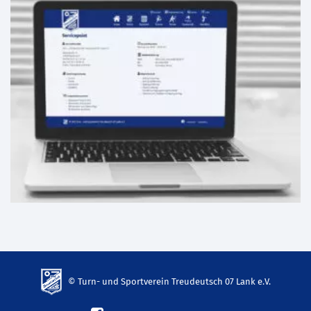
© Turn- und Sportverein Treudeutsch 07 Lank e.V.
td-