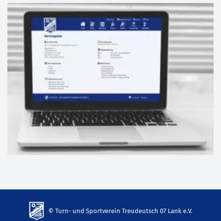
© Turn- und Sportverein Treudeutsch 07 Lank e.V.