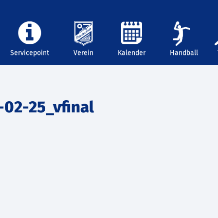
Servicepoint
Verein
Kalender
Handball
02-25_vfinal