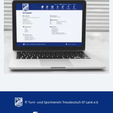
© Turn- und Sportverein Treudeutsch 07 Lank e.V.
td-