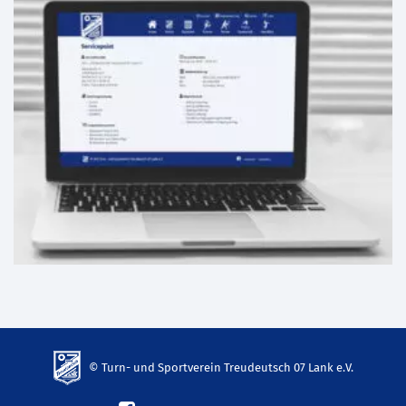
© Turn- und Sportverein Treudeutsch 07 Lank e.V.
td-