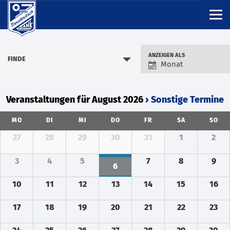
Verstaltungsansic
ANZEIGEN ALS
FINDE
Monat
Navigation
Veranstaltungen für August 2026
› Sonstige Termine
MO
DI
MI
DO
FR
SA
SO
27
28
29
30
31
1
2
3
4
5
7
8
9
6
10
11
12
13
14
15
16
17
18
19
20
21
22
23