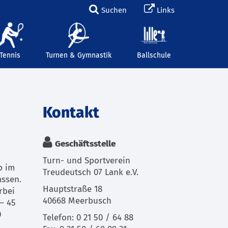
Suchen
Links
Tennis
Turnen & Gymnastik
Ballschule
Kontakt
Geschäftsstelle
Turn- und Sportverein
p im
Treudeutsch 07 Lank e.V.
assen.
Hauptstraße 18
rbei
40668 Meerbusch
– 45
0
Telefon: 0 21 50 / 64 88