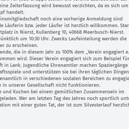
eine Zeiterfassung wird bewusst verzichten, da es sich um
pf handelt.
insmitgliedschaft noch eine vorherige Anmeldung sind
de Läuferin bzw. jeder Läufer ist herzlich willkommen. Sta
rtplatz in Nierst, Kullenberg 10, 40668 Meerbusch-Nierst.
pünktlich um 10:30 Uhr. Zwecks Laufeinteilung werden die
er zu erscheinen.
pende, die in diesem Jahr zu 100% dem „Verein engagiert e.
ommen wird. Dieser Verein engagiert sich zum Beispiel für
t in Lank. Jugendliche Ehrenamtler machen Spaziergänge
ftsspiele und unterstützen sie bei ihren täglichen Dingen
namtlich in verschiedenen sozialen Bereichen zu engagie
in unserer Gesellschaft nicht funktionieren.
fee und Kuchen bei einem gemütlichen Zusammensein im
geladen. Wer am letzten Tag des Jahres noch sportlich un
on mit einer guten Tat, der ist zum Silvesterlauf herzlic