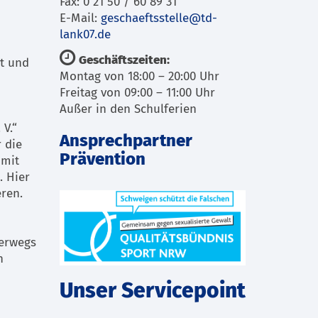
Fax: 0 21 50 / 60 89 31
E-Mail:
geschaeftsstelle@td-
lank07.de
Geschäftszeiten:
rt und
Montag von 18:00 – 20:00 Uhr
Freitag von 09:00 – 11:00 Uhr
Außer in den Schulferien
 V.“
Ansprechpartner
 die
Prävention
 mit
. Hier
ren.
terwegs
h
Unser Servicepoint