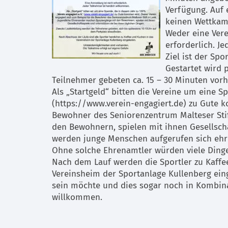
Verfügung. Auf 
keinen Wettkam
Weder eine Vere
erforderlich. Je
Ziel ist der Spo
Gestartet wird 
Teilnehmer gebeten ca. 15 – 30 Minuten vorh
Als „Startgeld“ bitten die Vereine um eine S
(https://www.verein-engagiert.de) zu Gute k
Bewohner des Seniorenzentrum Malteser Stif
den Bewohnern, spielen mit ihnen Gesellscha
werden junge Menschen aufgerufen sich ehre
Ohne solche Ehrenamtler würden viele Dinge 
Nach dem Lauf werden die Sportler zu Kaf
Vereinsheim der Sportanlage Kullenberg ein
sein möchte und dies sogar noch in Kombinati
willkommen.