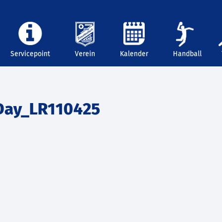
Servicepoint
Verein
Kalender
Handball
Day_LR110425