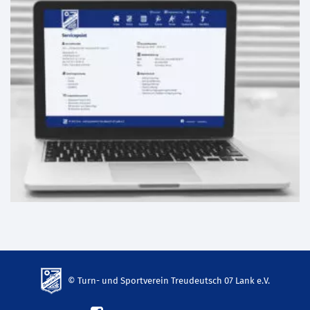
© Turn- und Sportverein Treudeutsch 07 Lank e.V.
td-