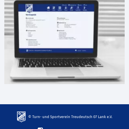
© Turn- und Sportverein Treudeutsch 07 Lank e.V.
td-