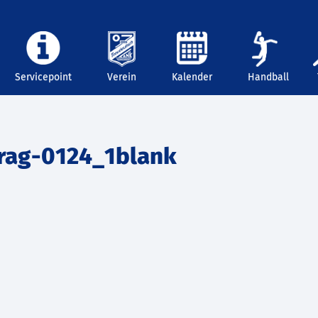
Servicepoint
Verein
Kalender
Handball
trag-0124_1blank