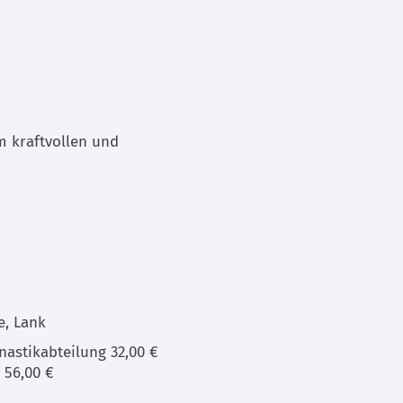
m kraftvollen und
e, Lank
astikabteilung 32,00 €
 56,00 €