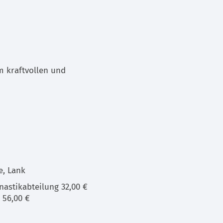
m kraftvollen und
e, Lank
astikabteilung 32,00 €
 56,00 €