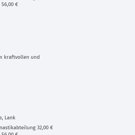
 56,00 €
m kraftvollen und
e, Lank
astikabteilung 32,00 €
 56,00 €