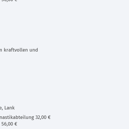
m kraftvollen und
e, Lank
astikabteilung 32,00 €
 56,00 €