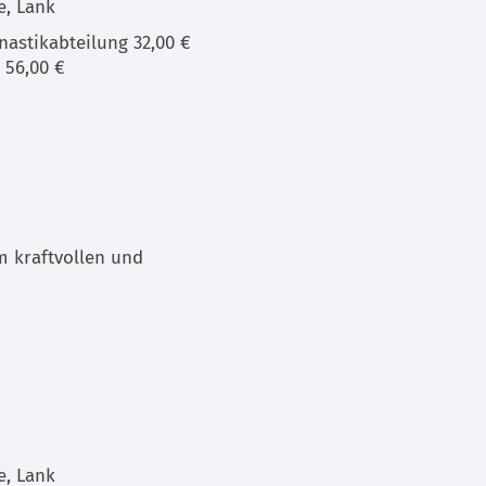
e, Lank
astikabteilung 32,00 €
 56,00 €
m kraftvollen und
e, Lank