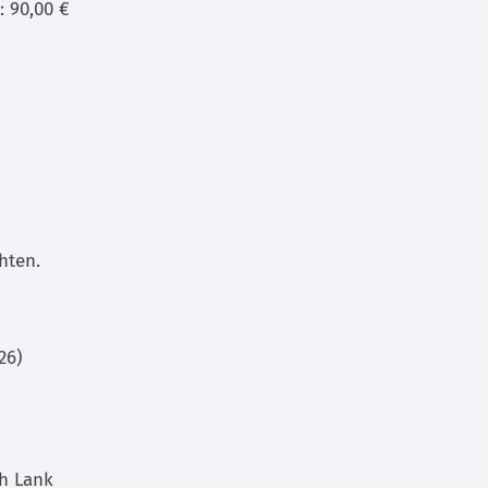
: 90,00 €
hten.
26)
ch Lank