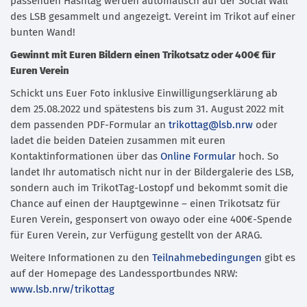
passenden Hashtag werden automatisch auf der Social Wall
des LSB gesammelt und angezeigt. Vereint im Trikot auf einer
bunten Wand!
Gewinnt mit Euren Bildern einen Trikotsatz oder 400€ für
Euren Verein
Schickt uns Euer Foto inklusive Einwilligungserklärung ab
dem 25.08.2022 und spätestens bis zum 31. August 2022 mit
dem passenden PDF-Formular an
trikottag@lsb.nrw
oder
ladet die beiden Dateien zusammen mit euren
Kontaktinformationen über das
Online Formular
hoch. So
landet Ihr automatisch nicht nur in der Bildergalerie des LSB,
sondern auch im TrikotTag-Lostopf und bekommt somit die
Chance auf einen der Hauptgewinne – einen Trikotsatz für
Euren Verein, gesponsert von owayo oder eine 400€-Spende
für Euren Verein, zur Verfügung gestellt von der ARAG.
Weitere Informationen zu den
Teilnahmebedingungen
gibt es
auf der Homepage des Landessportbundes NRW:
www.lsb.nrw/trikottag