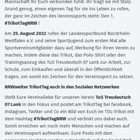
Mannschaft Ihr Euch verbunden fühlt. Ihr tragt sie mit Stolz.
Grund genug, einen eigenen Tag für sie ins Leben zu rufen,
der ganz im Zeichen des Vereinssports steht: Den 1.
#TrikotTagNRW
!
Am
25. August 2022
rufen der Landessportbund Nordrhein-
Westfalen e.V. und seine Sportjugend zum ersten Mal alle
Sportvereinsmitglieder dazu auf, Werbung für ihren Verein zu
machen, indem diese das Trikot, das Polo-Shirt oder den
Trainingsanzug des TuS Treudeutsch 07 Lank zur Arbeit, zur
Schule, zum Einkaufen und überall in der Öffentlichkeit
tragen, um somit ein Zeichen für den Vereinssport zu setzen.
NRWweiter TrikotTag auch in den Sozialen Netzwerken
Stellt Eure Vereinsliebe für unseren Verein
TuS Treudeutsch
07 Lank
in den Fokus und postet am TrikotTag bei facebook,
Instagram, Twitter und Co ein Bild von Euch im TDL-Trikot mit
dem Hashtag
#TrikotTagNRW
und verlinkt uns dabei auch.
Somit erreichen wir noch mehr Menschen und machen auf
den Vereinssport aufmerksam. Eure Posts mit dem