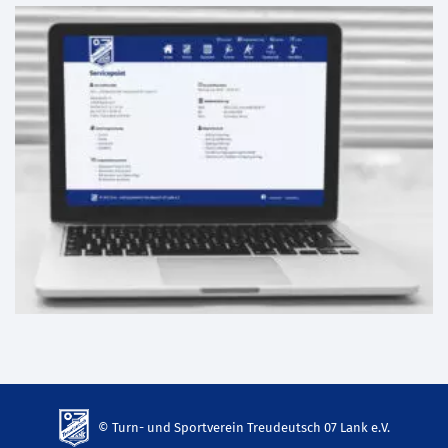
© Turn- und Sportverein Treudeutsch 07 Lank e.V.