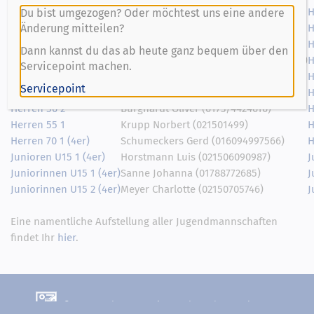
Herren 2
Frankeser Matthias (01749410652)
H
Du bist umgezogen? Oder möchtest uns eine andere
Änderung mitteilen?
Herren 3
Webers Benedikt (015782122003)
H
Herren 30 1
Krömer Alexander (01746127041)
H
Dann kannst du das ab heute ganz bequem über den
Herren 40 2
Neumann Sebastian Felix (01709279144)
H
Servicepoint machen.
Herren 40 3
Fouchard Alix (015112535165)
H
Servicepoint
Herren 50 1
Mey Thomas (01722127101)
H
Herren 50 2
Burghardt Oliver (0173/4424610)
H
Herren 55 1
Krupp Norbert (021501499)
H
Herren 70 1 (4er)
Schumeckers Gerd (016094997566)
H
Junioren U15 1 (4er)
Horstmann Luis (021506090987)
J
Juniorinnen U15 1 (4er)
Sanne Johanna (01788772685)
J
Juniorinnen U15 2 (4er)
Meyer Charlotte (02150705746)
J
Eine namentliche Aufstellung aller Jugendmannschaften
findet Ihr
hier
.
© Turn- und Sportverein Treudeutsch 07 Lank e.V.