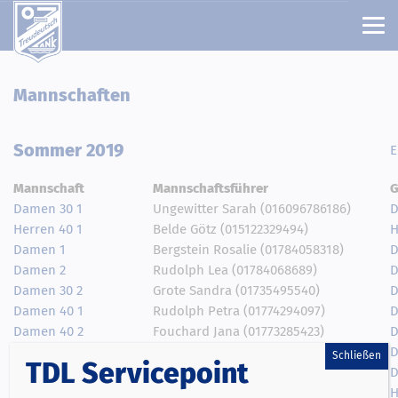
Mannschaften
Sommer 2019
E
Mannschaft
Mannschaftsführer
G
Damen 30 1
Ungewitter Sarah (016096786186)
D
Herren 40 1
Belde Götz (015122329494)
H
Damen 1
Bergstein Rosalie (01784058318)
D
Damen 2
Rudolph Lea (01784068689)
D
Damen 30 2
Grote Sandra (01735495540)
D
Damen 40 1
Rudolph Petra (01774294097)
D
Damen 40 2
Fouchard Jana (01773285423)
D
Damen 50 1
Blättermann Barbara (015119638473)
D
Schließen
TDL Servicepoint
Damen 55 1
Steinforth Petra (01731974606)
D
Herren 1
Webers Simon (01631629990)
H