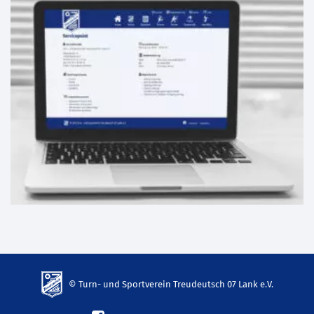
© Turn- und Sportverein Treudeutsch 07 Lank e.V.
td-