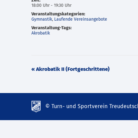
Zeit:
18:00 Uhr - 19:30 Uhr
Veranstaltungskategorien:
Gymnastik
,
Laufende Vereinsangebote
Veranstaltung-Tags:
Akrobatik
Veranstaltung
«
Akrobatik II (Fortgeschrittene)
Navigation
© Turn- und Sportverein Treudeutsch
td-
lank07.de
mp3
download