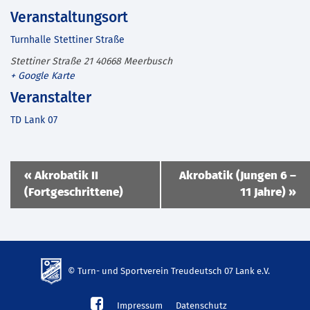
Veranstaltungsort
Turnhalle Stettiner Straße
Stettiner Straße 21
40668
Meerbusch
+ Google Karte
Veranstalter
TD Lank 07
Veranstaltung
«
Akrobatik II
Akrobatik (Jungen 6 –
Navigation
(Fortgeschrittene)
11 Jahre)
»
© Turn- und Sportverein Treudeutsch 07 Lank e.V.
td-
Impressum
Datenschutz
lank07.de