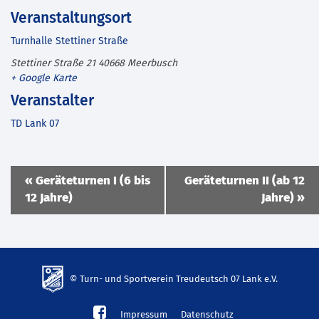
Veranstaltungsort
Turnhalle Stettiner Straße
Stettiner Straße 21
40668
Meerbusch
+ Google Karte
Veranstalter
TD Lank 07
Veranstaltung
«
Geräteturnen I (6 bis
Geräteturnen II (ab 12
Navigation
12 Jahre)
Jahre)
»
© Turn- und Sportverein Treudeutsch 07 Lank e.V.
td-
Impressum
Datenschutz
lank07.de