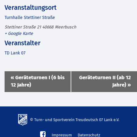
Veranstaltungsort
Turnhalle Stettiner Straße
Stettiner Straße 21
40668
Meerbusch
+ Google Karte
Veranstalter
TD Lank 07
Veranstaltung
«
Geräteturnen I (6 bis
Geräteturnen II (ab 12
Navigation
12 Jahre)
Jahre)
»
© Turn- und Sportverein Treudeutsch 07 Lank e.V.
td-
Impressum
Datenschutz
lank07.de