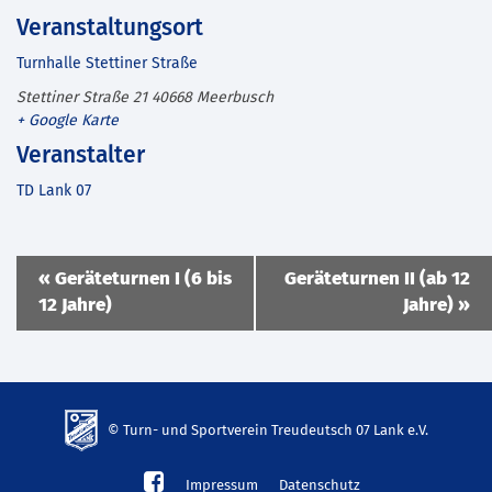
Veranstaltungsort
Turnhalle Stettiner Straße
Stettiner Straße 21
40668
Meerbusch
+ Google Karte
Veranstalter
TD Lank 07
Veranstaltung
«
Geräteturnen I (6 bis
Geräteturnen II (ab 12
Navigation
12 Jahre)
Jahre)
»
© Turn- und Sportverein Treudeutsch 07 Lank e.V.
td-
Impressum
Datenschutz
lank07.de