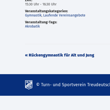
Zeit:
15:30 Uhr - 16:30 Uhr
Veranstaltungskategorien:
Gymnastik
,
Laufende Vereinsangebote
Veranstaltung-Tags:
Akrobatik
Veranstaltung
«
Rückengymnastik für Alt und Jung
Navigation
© Turn- und Sportverein Treudeutsch
td-
lank07.de
mp3
download