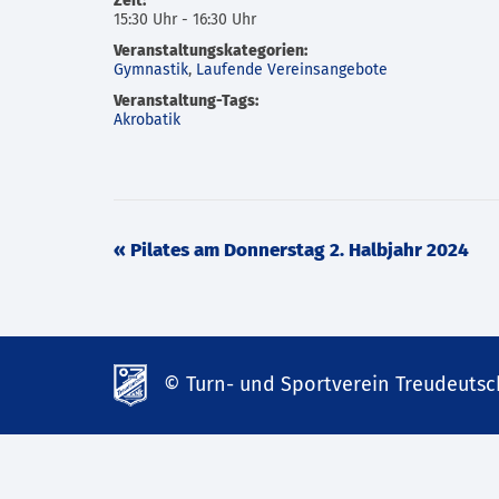
Zeit:
15:30 Uhr - 16:30 Uhr
Veranstaltungskategorien:
Gymnastik
,
Laufende Vereinsangebote
Veranstaltung-Tags:
Akrobatik
Veranstaltung
«
Pilates am Donnerstag 2. Halbjahr 2024
Navigation
© Turn- und Sportverein Treudeutsch
td-
lank07.de
mp3
download