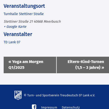
Veranstaltungsort
Turnhalle Stettiner Straße
Stettiner Straße 21
40668
Meerbusch
+ Google Karte
Veranstalter
TD Lank 07
Veranstaltung
«
Yoga am Morgen
Eltern-Kind-Turnen
Navigation
Q1/2025
(1,5 – 3 Jahre)
»
© Turn- und Sportverein Treudeutsch 07 Lank e.V.
td-
Impressum
Datenschutz
lank07.de