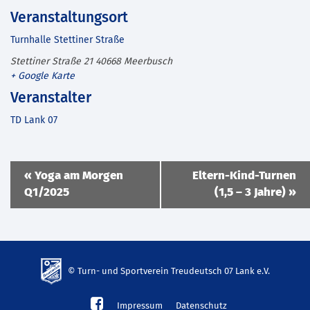
Veranstaltungsort
Turnhalle Stettiner Straße
Stettiner Straße 21
40668
Meerbusch
+ Google Karte
Veranstalter
TD Lank 07
Veranstaltung
«
Yoga am Morgen
Eltern-Kind-Turnen
Navigation
Q1/2025
(1,5 – 3 Jahre)
»
© Turn- und Sportverein Treudeutsch 07 Lank e.V.
td-
Impressum
Datenschutz
lank07.de