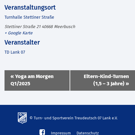
Veranstaltungsort
Turnhalle Stettiner Straße
Stettiner Straße 21
40668
Meerbusch
+ Google Karte
Veranstalter
TD Lank 07
Veranstaltung
«
Yoga am Morgen
Eltern-Kind-Turnen
Navigation
Q1/2025
(1,5 – 3 Jahre)
»
© Turn- und Sportverein Treudeutsch 07 Lank e.V.
td-
Impressum
Datenschutz
lank07.de