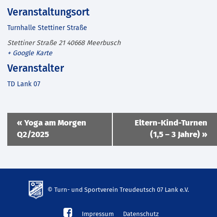
Veranstaltungsort
Turnhalle Stettiner Straße
Stettiner Straße 21
40668
Meerbusch
+ Google Karte
Veranstalter
TD Lank 07
Veranstaltung
«
Yoga am Morgen
Eltern-Kind-Turnen
Navigation
Q2/2025
(1,5 – 3 Jahre)
»
© Turn- und Sportverein Treudeutsch 07 Lank e.V.
td-
Impressum
Datenschutz
lank07.de