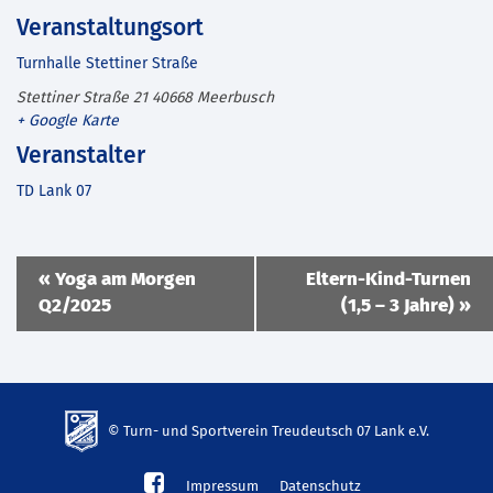
Veranstaltungsort
Turnhalle Stettiner Straße
Stettiner Straße 21
40668
Meerbusch
+ Google Karte
Veranstalter
TD Lank 07
Veranstaltung
«
Yoga am Morgen
Eltern-Kind-Turnen
Navigation
Q2/2025
(1,5 – 3 Jahre)
»
© Turn- und Sportverein Treudeutsch 07 Lank e.V.
td-
Impressum
Datenschutz
lank07.de