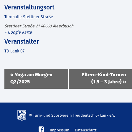
Veranstaltungsort
Turnhalle Stettiner Straße
Stettiner Straße 21
40668
Meerbusch
+ Google Karte
Veranstalter
TD Lank 07
Veranstaltung
«
Yoga am Morgen
Eltern-Kind-Turnen
Navigation
Q2/2025
(1,5 – 3 Jahre)
»
© Turn- und Sportverein Treudeutsch 07 Lank e.V.
td-
Impressum
Datenschutz
lank07.de