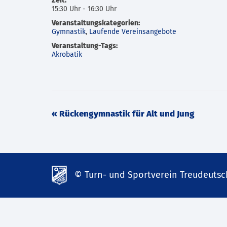
Zeit:
15:30 Uhr - 16:30 Uhr
Veranstaltungskategorien:
Gymnastik
,
Laufende Vereinsangebote
Veranstaltung-Tags:
Akrobatik
Veranstaltung
«
Rückengymnastik für Alt und Jung
Navigation
© Turn- und Sportverein Treudeutsch
td-
lank07.de
mp3
download