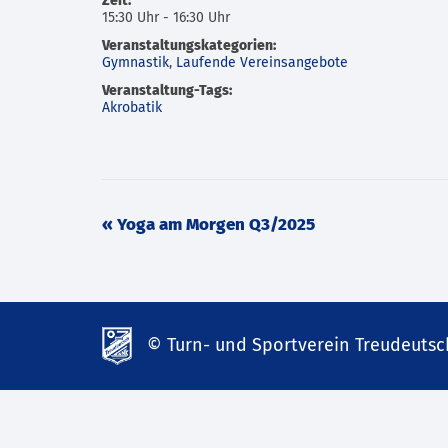
Zeit:
15:30 Uhr - 16:30 Uhr
Veranstaltungskategorien:
Gymnastik
,
Laufende Vereinsangebote
Veranstaltung-Tags:
Akrobatik
Veranstaltung
«
Yoga am Morgen Q3/2025
Navigation
© Turn- und Sportverein Treudeutsch
td-
lank07.de
mp3
download