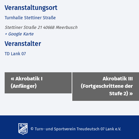
Veranstaltungsort
Turnhalle Stettiner Straße
Stettiner Straße 21
40668
Meerbusch
+ Google Karte
Veranstalter
TD Lank 07
Veranstaltung
«
Akrobatik I
Akrobatik III
Navigation
(Anfänger)
(Fortgeschrittene der
Stufe 2)
»
© Turn- und Sportverein Treudeutsch 07 Lank e.V.