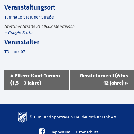
Veranstaltungsort
Turnhalle Stettiner Straße
Stettiner Straße 21
40668
Meerbusch
+ Google Karte
Veranstalter
TD Lank 07
Veranstaltung
«
Eltern-Kind-Turnen
Geräteturnen I (6 bis
Navigation
(1,5 – 3 Jahre)
12 Jahre)
»
© Turn- und Sportverein Treudeutsch 07 Lank e.V.
td-
Impressum
Datenschutz
lank07.de