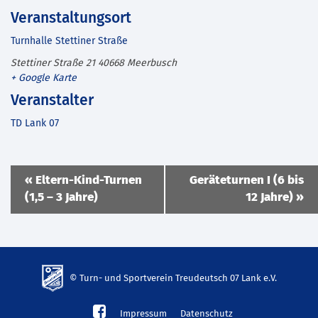
Veranstaltungsort
Turnhalle Stettiner Straße
Stettiner Straße 21
40668
Meerbusch
+ Google Karte
Veranstalter
TD Lank 07
Veranstaltung
«
Eltern-Kind-Turnen
Geräteturnen I (6 bis
Navigation
(1,5 – 3 Jahre)
12 Jahre)
»
© Turn- und Sportverein Treudeutsch 07 Lank e.V.
td-
Impressum
Datenschutz
lank07.de