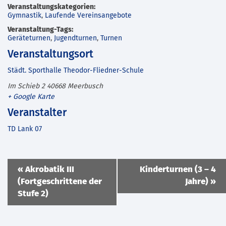
Veranstaltungskategorien:
Gymnastik
,
Laufende Vereinsangebote
Veranstaltung-Tags:
Geräteturnen
,
Jugendturnen
,
Turnen
Veranstaltungsort
Städt. Sporthalle Theodor-Fliedner-Schule
Im Schieb 2
40668
Meerbusch
+ Google Karte
Veranstalter
TD Lank 07
Veranstaltung
«
Akrobatik III
Kinderturnen (3 – 4
Navigation
(Fortgeschrittene der
Jahre)
»
Stufe 2)