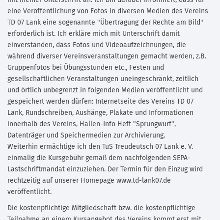
mit meiner Unterschrift an. Ich bin darüber informiert, dass für
eine Veröffentlichung von Fotos in diversen Medien des Vereins
TD 07 Lank eine sogenannte "Übertragung der Rechte am Bild"
erforderlich ist. Ich erkläre mich mit Unterschrift damit
einverstanden, dass Fotos und Videoaufzeichnungen, die
während diverser Vereinsveranstaltungen gemacht werden, z.B.
Gruppenfotos bei Übungsstunden etc., Festen und
gesellschaftlichen Veranstaltungen uneingeschränkt, zeitlich
und örtlich unbegrenzt in folgenden Medien veröffentlicht und
gespeichert werden dürfen: Internetseite des Vereins TD 07
Lank, Rundschreiben, Aushänge, Plakate und Informationen
innerhalb des Vereins, Hallen-Info Heft "Sprungwurf",
Datenträger und Speichermedien zur Archivierung.
Weiterhin ermächtige ich den TuS Treudeutsch 07 Lank e. V.
einmalig die Kursgebühr gemäß dem nachfolgenden SEPA-
Lastschriftmandat einzuziehen. Der Termin für den Einzug wird
rechtzeitig auf unserer Homepage www.td-lank07.de
veröffentlicht.
Die kostenpflichtige Mitgliedschaft bzw. die kostenpflichtige
Teilnahme an einem Kursangebot des Vereins kommt erst mit