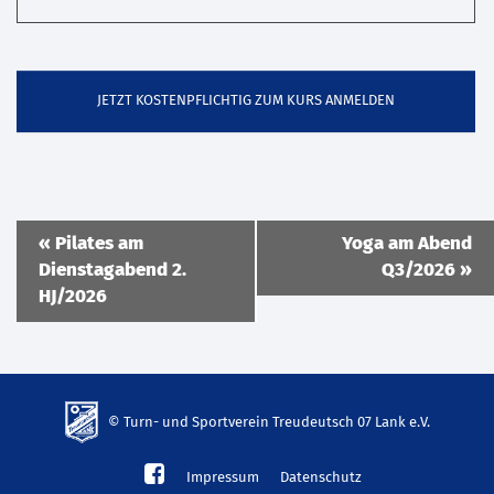
Veranstaltung
«
Pilates am
Yoga am Abend
Navigation
Dienstagabend 2.
Q3/2026
»
HJ/2026
© Turn- und Sportverein Treudeutsch 07 Lank e.V.
td-
Impressum
Datenschutz
lank07.de