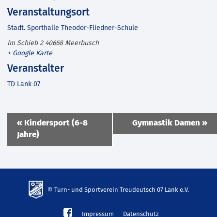
Veranstaltungsort
Städt. Sporthalle Theodor-Fliedner-Schule
Im Schieb 2
40668
Meerbusch
+ Google Karte
Veranstalter
TD Lank 07
Veranstaltung
«
Kindersport (6-8
Gymnastik Damen
»
Navigation
Jahre)
© Turn- und Sportverein Treudeutsch 07 Lank e.V.
td-
Impressum
Datenschutz
lank07.de