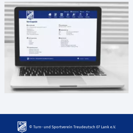
© Turn- und Sportverein Treudeutsch 07 Lank e.V.