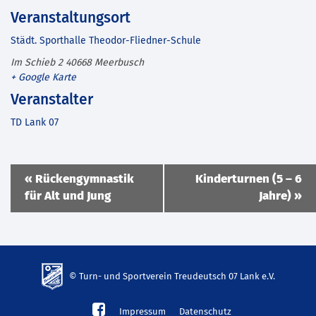
Veranstaltungsort
Städt. Sporthalle Theodor-Fliedner-Schule
Im Schieb 2
40668
Meerbusch
+ Google Karte
Veranstalter
TD Lank 07
Veranstaltung
«
Rückengymnastik
Kinderturnen (5 – 6
Navigation
für Alt und Jung
Jahre)
»
© Turn- und Sportverein Treudeutsch 07 Lank e.V.
td-
Impressum
Datenschutz
lank07.de