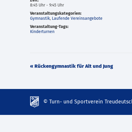
Zeit:
8:45 Uhr - 9:45 Uhr
Veranstaltungskategorien:
Gymnastik
,
Laufende Vereinsangebote
Veranstaltung-Tags:
Kinderturnen
Veranstaltung
«
Rückengymnastik für Alt und Jung
Navigation
© Turn- und Sportverein Treudeutsch
td-
lank07.de
mp3
download