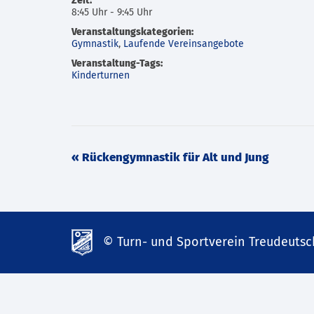
Zeit:
8:45 Uhr - 9:45 Uhr
Veranstaltungskategorien:
Gymnastik
,
Laufende Vereinsangebote
Veranstaltung-Tags:
Kinderturnen
Veranstaltung
«
Rückengymnastik für Alt und Jung
Navigation
© Turn- und Sportverein Treudeutsch
td-
lank07.de
mp3
download