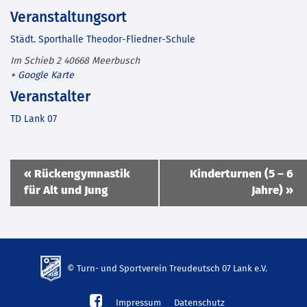
Veranstaltungsort
Städt. Sporthalle Theodor-Fliedner-Schule
Im Schieb 2
40668
Meerbusch
+ Google Karte
Veranstalter
TD Lank 07
Veranstaltung
«
Rückengymnastik
Kinderturnen (5 – 6
Navigation
für Alt und Jung
Jahre)
»
© Turn- und Sportverein Treudeutsch 07 Lank e.V.
td-
Impressum
Datenschutz
lank07.de